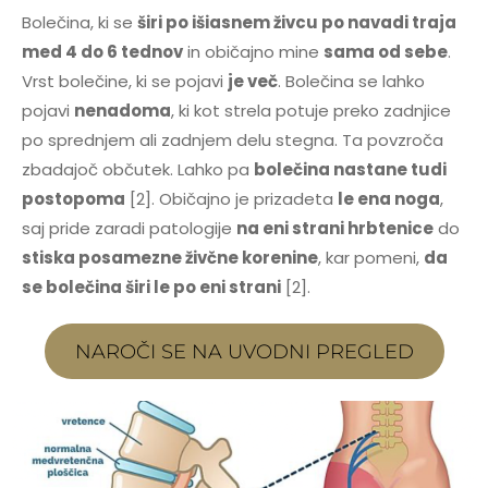
Bolečina, ki se
širi po išiasnem živcu po navadi traja
med 4 do 6 tednov
in običajno mine
sama od sebe
.
Vrst bolečine, ki se pojavi
je več
. Bolečina se lahko
pojavi
nenadoma
, ki kot strela potuje preko zadnjice
po sprednjem ali zadnjem delu stegna. Ta povzroča
zbadajoč občutek. Lahko pa
bolečina nastane tudi
postopoma
[2]. Običajno je prizadeta
le ena noga
,
saj pride zaradi patologije
na eni strani hrbtenice
do
stiska posamezne živčne korenine
, kar pomeni,
da
se bolečina širi le po eni strani
[2].
NAROČI SE NA UVODNI PREGLED