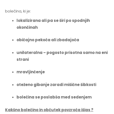
bolečina, ki je:
lokalizirana ali pa se širi po spodnjih
okončinah
običajno pekoča ali zbadajoča
unilateralna – pogosto prisotna samo na eni
strani
mravljinčenje
oteženo gibanje zaradi mišične šibkosti
bolečina se poslabša med sedenjem
Kakšno bolečino in občutek povzroča išias ?