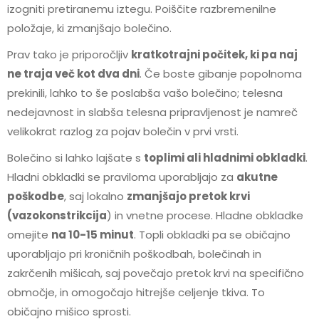
izogniti pretiranemu iztegu. Poiščite razbremenilne
položaje, ki zmanjšajo bolečino.
Prav tako je priporočljiv
kratkotrajni počitek, ki pa naj
ne traja več kot dva dni
. Če boste gibanje popolnoma
prekinili, lahko to še poslabša vašo bolečino; telesna
nedejavnost in slabša telesna pripravljenost je namreč
velikokrat razlog za pojav bolečin v prvi vrsti.
Bolečino si lahko lajšate s
toplimi ali hladnimi obkladki
.
Hladni obkladki se praviloma uporabljajo za
akutne
poškodbe
, saj lokalno
zmanjšajo pretok krvi
(vazokonstrikcija
) in vnetne procese. Hladne obkladke
omejite
na 10-15 minut
. Topli obkladki pa se običajno
uporabljajo pri kroničnih poškodbah, bolečinah in
zakrčenih mišicah, saj povečajo pretok krvi na specifično
območje, in omogočajo hitrejše celjenje tkiva. To
običajno mišico sprosti.