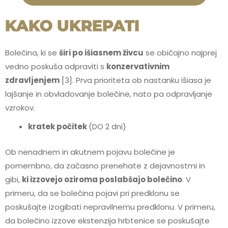
KAKO UKREPATI
Bolečina, ki se
širi po išiasnem živcu
se običajno najprej
vedno poskuša odpraviti s
konzervativnim
zdravljenjem
[3]. Prva prioriteta ob nastanku išiasa je
lajšanje in obvladovanje bolečine, nato pa odpravljanje
vzrokov.
kratek počitek
(DO 2 dni)
Ob nenadnem in akutnem pojavu bolečine je
pomembno, da začasno prenehate z dejavnostmi in
gibi,
ki izzovejo oziroma poslabšajo bolečino
. V
primeru, da se bolečina pojavi pri predklonu se
poskušajte izogibati nepravilnemu predklonu. V primeru,
da bolečino izzove ekstenzija hrbtenice se poskušajte