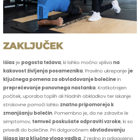
ZAKLJUČEK
Išias
je
pogosta težava
, ki lahko močno vpliva
na
kakovost življenja posameznika
. Pravilno ukrepanje
je
ključnega pomena za obvladovanje bolečine
in
preprečevanje ponovnega nastanka
. Kratkotrajen
počitek, uporaba toplih ali hladnih obkladkov ter iskanje
strokovne pomoči lahko
znatno pripomorejo k
zmanjšanju bolečin
. Pomembno je, da ne zdravite le
simptomov,
temveč poskušate odpraviti vzroke
, ki so
privedli do bolečine. Pri dolgoročnem
obvladovanju
išiasa igra ključno vlogo vadba
. Z redno in prilagojeno