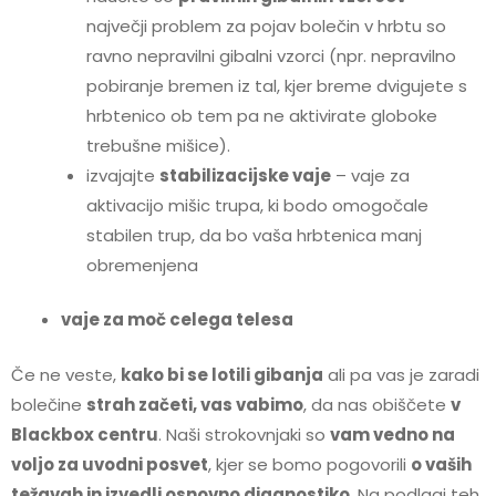
največji problem za pojav bolečin v hrbtu so
ravno nepravilni gibalni vzorci (npr. nepravilno
pobiranje bremen iz tal, kjer breme dvigujete s
hrbtenico ob tem pa ne aktivirate globoke
trebušne mišice).
izvajajte
stabilizacijske vaje
– vaje za
aktivacijo mišic trupa, ki bodo omogočale
stabilen trup, da bo vaša hrbtenica manj
obremenjena
vaje za moč celega telesa
Če ne veste,
kako bi se lotili gibanja
ali pa vas je zaradi
bolečine
strah začeti, vas vabimo
, da nas obiščete
v
Blackbox centru
. Naši strokovnjaki so
vam vedno na
voljo za uvodni posvet
, kjer se bomo pogovorili
o vaših
težavah in izvedli osnovno diagnostiko
. Na podlagi teh