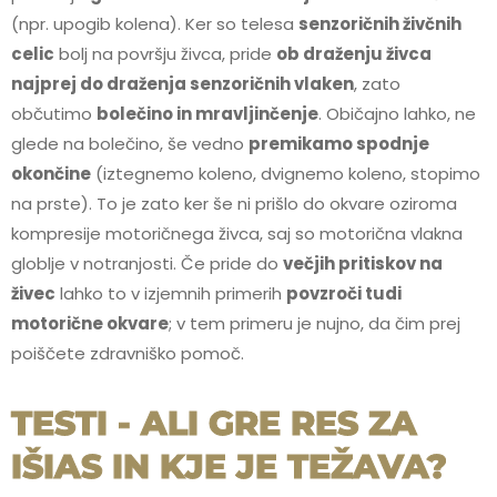
(npr. upogib kolena). Ker so telesa
senzoričnih živčnih
celic
bolj na površju živca, pride
ob draženju živca
najprej do draženja senzoričnih vlaken
, zato
občutimo
bolečino in mravljinčenje
. Običajno lahko, ne
glede na bolečino, še vedno
premikamo spodnje
okončine
(iztegnemo koleno, dvignemo koleno, stopimo
na prste). To je zato ker še ni prišlo do okvare oziroma
kompresije motoričnega živca, saj so motorična vlakna
globlje v notranjosti. Če pride do
večjih pritiskov na
živec
lahko to v izjemnih primerih
povzroči tudi
motorične okvare
; v tem primeru je nujno, da čim prej
poiščete zdravniško pomoč.
TESTI - ALI GRE RES ZA
IŠIAS IN KJE JE TEŽAVA?