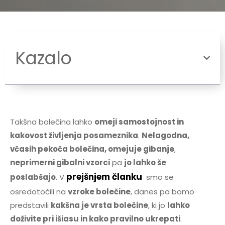
Kazalo
Takšna bolečina lahko
omeji samostojnost in
kakovost življenja posameznika
.
Nelagodna,
včasih pekoča bolečina, omejuje gibanje
,
neprimerni gibalni vzorci
pa
jo lahko še
prejšnjem članku
poslabšajo
. V
smo se
osredotočili na
vzroke bolečine
, danes pa bomo
predstavili
kakšna je vrsta bolečine
, ki jo
lahko
doživite pri išiasu in kako pravilno ukrepati
.