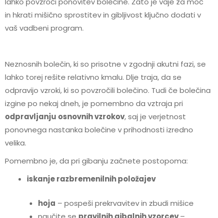
lahko povzroči ponovitev bolečine. Zato je vaje za moč
in hkrati mišično sprostitev in gibljivost ključno dodati v
vaš vadbeni program.
Neznosnih bolečin, ki so prisotne v zgodnji akutni fazi, se
lahko torej rešite relativno kmalu. Dlje traja, da se
odpravijo vzroki, ki so povzročili bolečino. Tudi če bolečina
izgine po nekaj dneh, je pomembno da vztraja pri
odpravljanju osnovnih vzrokov
, saj je verjetnost
ponovnega nastanka bolečine v prihodnosti izredno
velika.
Pomembno je, da pri gibanju začnete postopoma:
iskanje razbremenilnih položajev
hoja
– pospeši prekrvavitev in zbudi mišice
naučite se
pravilnih gibalnih vzorcev
–