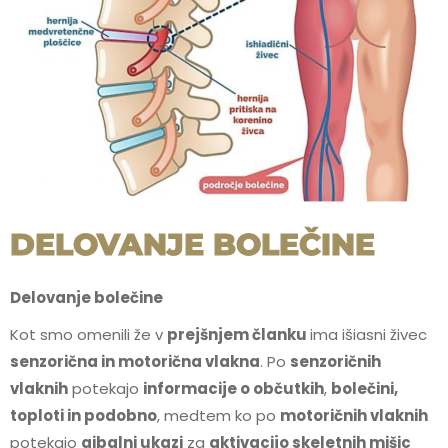
DELOVANJE BOLEČINE
Delovanje bolečine
Kot smo omenili že v
prejšnjem članku
ima išiasni živec
senzorična in motorična vlakna
. Po
senzoričnih
vlaknih
potekajo
informacije o občutkih
,
bolečini,
toploti in podobno
, medtem ko po
motoričnih vlaknih
potekajo
gibalni ukazi
za
aktivacijo skeletnih mišic