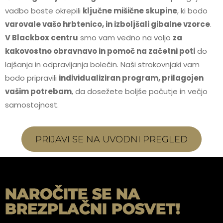
vadbo boste okrepili
ključne mišične skupine
, ki bodo
varovale vašo hrbtenico, in izboljšali gibalne vzorce
.
V Blackbox centru
smo vam vedno na voljo
za
kakovostno obravnavo in pomoč na začetni poti
do
lajšanja in odpravljanja bolečin. Naši strokovnjaki vam
bodo pripravili
individualiziran program, prilagojen
vašim potrebam
, da dosežete boljše počutje in večjo
samostojnost.
PRIJAVI SE NA UVODNI PREGLED
NAROČITE SE NA
BREZPLAČNI POSVET!