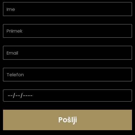
Ime
Priimek
Email
Telefon
Željen
datum
obiska
Pošlji