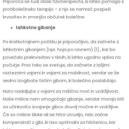
Priporoča se tudi obisk fizioterapevta, ki lahko pomaga s
protibolečinsko terapijo – z njo se namreč pospeši
krvavitev in zmanjša občutek bolečine.
lahkotno gibanje
Po kratkotrajnem počitku je priporočljivo, da začnete z
lahkotnim gibanjem (npr. hoja po ravnem) [1] , kar bo
povečalo prekrvavitev v tkivih, ki lahko ugodno vpliva na
počutje. Prav tako se svetuje, da začnete z lažjimi
razteznimi vajami in vajami za mobilnost, vendar se še
vedno izogibate tistim gibom, ki bolečino poslabšajo.
Nato nadaljujte z vajami za mišično moč in vzdržljivost.
Naše mišice nam omogočajo gibanje, vendar morajo biti
za učinkovito izvajanje gibov dovolj močne in vzdržljive.
Če so mišice šibke ali se hitro utrudijo, telo začne
kompenzirati z gibi, ki niso optimalni za hrbtenico, kar