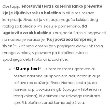
Obstajajo
enostavni testi s katerimi lahko preverite
kje je ključni vzrok za bolečino
in ali je res težava
kompresija živca, ali je v ozadju mogoče kakšen drug
razlog za bolečino. Pri išiasu je pomembno
, da
ugotovite vzrok bolečine
. Torej poskušajte si odgovoriti
na naslednje vprašanje “
Kaj povzroča kompresijo
živca?”.
Kot smo omenili že v prejšnjem članku obstaja
mnogo vzrokov, v glavnem pa bolečina izvira in
spodnjega dela hrbta ali iz zadnjice.
Slump test
“
”
– s tem testom ugotovite ali
težava nastane pri spodnjem delu hrbta in ali je
težava res draženje živca. Namen testa je, da
naredimo provokacijski gib (upogib v hrbtenici in
izteg kolena), ki v primeru pozitivnega rezultata
sproži bolečino zaradi kompresije živca.