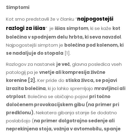
Simptomi
najpogostejši
Kot smo predstavili že v članku “
razlogi za išias
”
je
išias simptom
, ki se kaže
kot
bolečina v spodnjem delu hrbta, ki seva navzdol
.
Najpogostejši simptom je
bolečina pod kolenom, ki
se nadaljuje do stopala
[1].
Razlogov za nastanek
je več
, glavna posledica vseh
patologij pa je
vnetje ali kompresija živčne
korenine [2].
Ker pride do
stiska živca, se pojavi
izrazita bolečina
, ki jo lahko spremljajo
mravljinci ali
otrplost
. Bolečina se običajno pojavi
pri točno
določenem provokacijskem gibu (na primer pri
predklonu).
Nekatera gibanja stanje še dodatno
poslabšajo (
na primer dolgotrajno sedenje ali
neprekinjena stoja, vožnja v avtomobilu, spanje