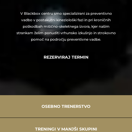
V Blackbox centru smo specializirani za preventivno
vadbo v postakutni kineziološki fazi in pri kroničnih
poškodbah mišično-skeletnega izvora, kjer našim
strankam želim ponuditi vrhunsko izkušnjo in strokovno
pomoč na področju preventivne vadbe.
REZERVIRAJ TERMIN
OSEBNO TRENERSTVO
TRENINGI V MANJŠI SKUPINI