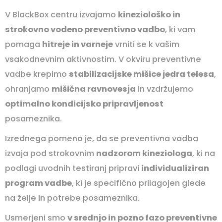
V BlackBox centru izvajamo
kineziološko in
strokovno vodeno preventivno vadbo
, ki vam
pomaga
hitreje in varneje
vrniti se k vašim
vsakodnevnim aktivnostim. V okviru preventivne
vadbe krepimo
stabilizacijske mišice jedra telesa
,
ohranjamo
mišična ravnovesja
in vzdržujemo
optimalno kondicijsko pripravljenost
posameznika.
Izrednega pomena je, da se preventivna vadba
izvaja pod strokovnim
nadzorom kineziologa
, ki na
podlagi uvodnih testiranj pripravi
individualiziran
program vadbe
, ki je specifično prilagojen glede
na želje in potrebe posameznika.
Usmerjeni smo
v srednjo in pozno fazo preventivne