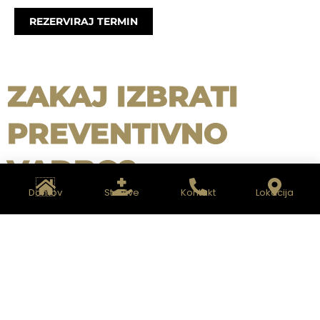
REZERVIRAJ TERMIN
ZAKAJ IZBRATI
PREVENTIVNO
VADBO?
Domov
Storitve
Kontakt
Lokacija
HITREJŠE OKREVANJE
Preventivna vadba pomaga telesu hitreje
okrevati. Pravilno načrtovana in izvedena vadba
lahko pomaga pri obnovi moči, gibljivosti in
vzdržljivosti, kar pospešuje celoten proces