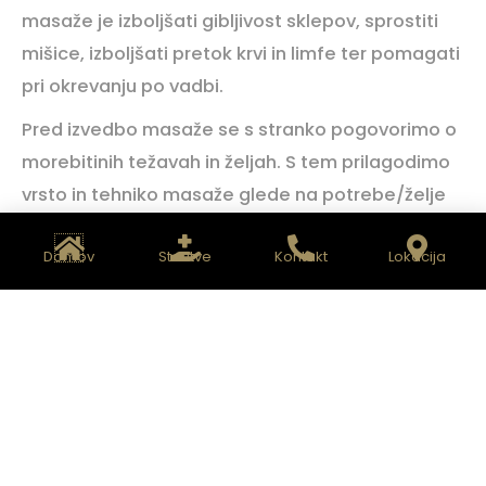
masaže je izboljšati gibljivost sklepov, sprostiti
mišice, izboljšati pretok krvi in limfe ter pomagati
pri okrevanju po vadbi.
Pred izvedbo masaže se s stranko pogovorimo o
morebitinih težavah in željah. S tem prilagodimo
vrsto in tehniko masaže glede na potrebe/želje
stranke. Vse masaže se izvajajo v dogovoru s
Domov
Storitve
Kontakt
Lokacija
stranko.
CENIK
CELO TELO (60MIN)
- 50 EUR
REZERVIRAJ TERMIN