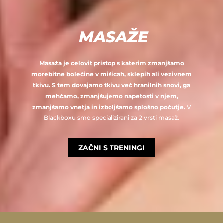
MASAŽE
Masaža je celovit pristop s katerim zmanjšamo
morebitne bolečine v mišicah, sklepih ali vezivnem
tkivu. S tem dovajamo tkivu več hranilnih snovi, ga
mehčamo, zmanjšujemo napetosti v njem,
zmanjšamo vnetja in izboljšamo splošno počutje.
V
Blackboxu smo specializirani za 2 vrsti masaž.
ZAČNI S TRENINGI