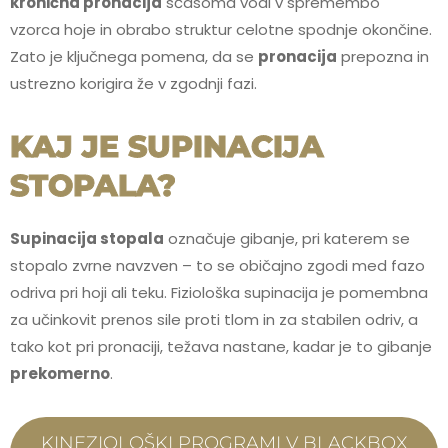
kronična pronacija
sčasoma vodi v spremembo
vzorca hoje in obrabo struktur celotne spodnje okončine.
Zato je ključnega pomena, da se
pronacija
prepozna in
ustrezno korigira že v zgodnji fazi.
KAJ JE SUPINACIJA
STOPALA?
Supinacija stopala
označuje gibanje, pri katerem se
stopalo zvrne navzven – to se običajno zgodi med fazo
odriva pri hoji ali teku. Fiziološka supinacija je pomembna
za učinkovit prenos sile proti tlom in za stabilen odriv, a
tako kot pri pronaciji, težava nastane, kadar je to gibanje
prekomerno
.
KINEZIOLOŠKI PROGRAMI V BLACKBOX