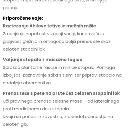
gibanje.
Priporočene vaje:
Raztezanje Ahilove tetive in mečnih mišic
Zmanjšuje napetost v zadnji verigi, kar povečuje
gibljivost gležnja in omogoča boljši prenos sile skozi
celoten stopalni lok.
Valjanje stopala z masažno žogico
Sprošča plantarne fascije in mišice stopala. Pomaga
izboljšati zaznavanje stika s tlemi ter pripravi stopalo na
nadaljnje obremenitve.
Prenos teže s pete na prste čez celoten stopalni lok
Uči pravilnega prenosa telesne mase – od lateralnega
proti medialnemu delu stopala.
Izvaja se počasi in zavestno, z osredotočenostjo na
celoten gib.