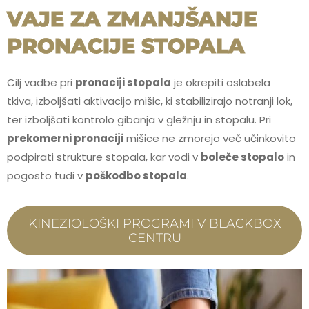
VAJE ZA ZMANJŠANJE
PRONACIJE STOPALA
Cilj vadbe pri
pronaciji stopala
je okrepiti oslabela
tkiva, izboljšati aktivacijo mišic, ki stabilizirajo notranji lok,
ter izboljšati kontrolo gibanja v gležnju in stopalu. Pri
prekomerni pronaciji
mišice ne zmorejo več učinkovito
podpirati strukture stopala, kar vodi v
boleče stopalo
in
pogosto tudi v
poškodbo stopala
.
KINEZIOLOŠKI PROGRAMI V BLACKBOX
CENTRU