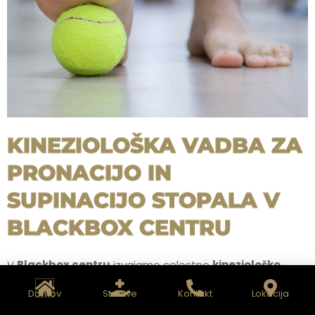
KINEZIOLOŠKA VADBA ZA
PRONACIJO IN
SUPINACIJO STOPALA V
BLACKBOX CENTRU
V
Blackbox centru
izvajamo celostno
kineziološko
vadbo
, namenjeno odpravljanju težav, ki jih povzroča
Domov
Storitve
Kontakt
Lokacija
pronacija
ali
supinacija stopala
. Naš pristop temelji