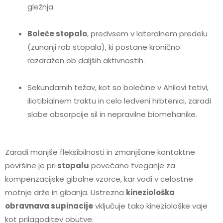
gležnja.
Boleče stopalo
, predvsem v lateralnem predelu
(zunanji rob stopala), ki postane kronično
razdražen ob daljših aktivnostih.
Sekundarnih težav, kot so bolečine v Ahilovi tetivi,
iliotibialnem traktu in celo ledveni hrbtenici, zaradi
slabe absorpcije sil in nepravilne biomehanike.
Zaradi manjše fleksibilnosti in zmanjšane kontaktne
površine je pri
stopalu
povečano tveganje za
kompenzacijske gibalne vzorce, kar vodi v celostne
motnje drže in gibanja. Ustrezna
kineziološka
obravnava supinacije
vključuje tako kineziološke vaje
kot prilagoditev obutve.