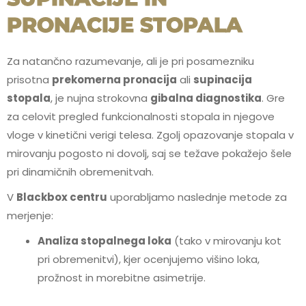
PRONACIJE STOPALA
Za natančno razumevanje, ali je pri posamezniku
prisotna
prekomerna pronacija
ali
supinacija
stopala
, je nujna strokovna
gibalna diagnostika
. Gre
za celovit pregled funkcionalnosti stopala in njegove
vloge v kinetični verigi telesa. Zgolj opazovanje stopala v
mirovanju pogosto ni dovolj, saj se težave pokažejo šele
pri dinamičnih obremenitvah.
V
Blackbox centru
uporabljamo naslednje metode za
merjenje:
Analiza stopalnega loka
(tako v mirovanju kot
pri obremenitvi), kjer ocenjujemo višino loka,
prožnost in morebitne asimetrije.