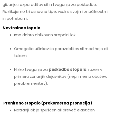
gibanje, razporeditev sil in tveganje za poškodbe.
Razlikujemo tri osnovne tipe, vsak s svojimi značilnostmi
in potrebami:
Nevtralno stopalo
Ima dobro oblikovan stopalni lok.
Omogoča učinkovito porazdelitev sil med hojo ali
tekom.
Nizko tveganje za
poškodbo stopala
, razen v
primeru zunanjih dejavnikov (neprimerna obutev,
preobremenitev).
Pronirano stopalo (prekomerna pronacija)
Notranji lok je spuščen ali preveč elastičen.