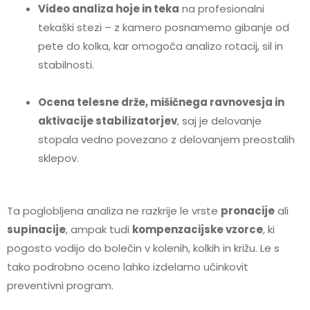
Video analiza hoje in teka
na profesionalni
tekaški stezi – z kamero posnamemo gibanje od
pete do kolka, kar omogoča analizo rotacij, sil in
stabilnosti.
Ocena telesne drže, mišičnega ravnovesja in
aktivacije stabilizatorjev
, saj je delovanje
stopala vedno povezano z delovanjem preostalih
sklepov.
Ta poglobljena analiza ne razkrije le vrste
pronacije
ali
supinacije
, ampak tudi
kompenzacijske vzorce
, ki
pogosto vodijo do bolečin v kolenih, kolkih in križu. Le s
tako podrobno oceno lahko izdelamo učinkovit
preventivni program.