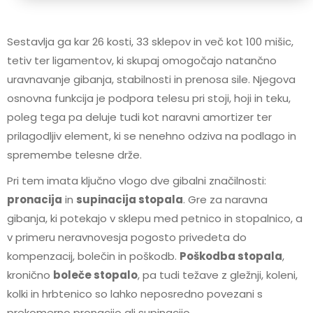
Sestavlja ga kar 26 kosti, 33 sklepov in več kot 100 mišic,
tetiv ter ligamentov, ki skupaj omogočajo natančno
uravnavanje gibanja, stabilnosti in prenosa sile. Njegova
osnovna funkcija je podpora telesu pri stoji, hoji in teku,
poleg tega pa deluje tudi kot naravni amortizer ter
prilagodljiv element, ki se nenehno odziva na podlago in
spremembe telesne drže.
Pri tem imata ključno vlogo dve gibalni značilnosti:
pronacija
in
supinacija stopala
. Gre za naravna
gibanja, ki potekajo v sklepu med petnico in stopalnico, a
v primeru neravnovesja pogosto privedeta do
kompenzacij, bolečin in poškodb.
Poškodba stopala
,
kronično
boleče stopalo
, pa tudi težave z gležnji, koleni,
kolki in hrbtenico so lahko neposredno povezani s
prekomerno pronacijo ali supinacijo.