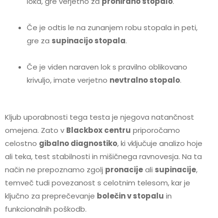
loka, gre verjetno za
pronirano stopalo
.
Če je odtis le na zunanjem robu stopala in peti,
gre za
supinacijo stopala
.
Če je viden naraven lok s pravilno oblikovano
krivuljo, imate verjetno
nevtralno stopalo
.
Kljub uporabnosti tega testa je njegova natančnost
omejena. Zato v
Blackbox centru
priporočamo
celostno
gibalno diagnostiko
, ki vključuje analizo hoje
ali teka, test stabilnosti in mišičnega ravnovesja. Na ta
način ne prepoznamo zgolj
pronacije
ali
supinacije
,
temveč tudi povezanost s celotnim telesom, kar je
ključno za preprečevanje
bolečin v stopalu
in
funkcionalnih poškodb.