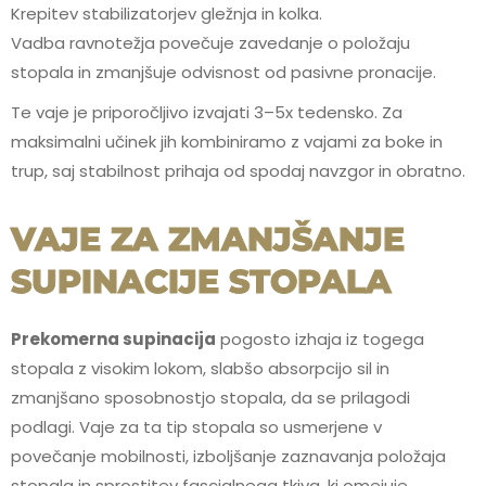
Krepitev stabilizatorjev gležnja in kolka.
Vadba ravnotežja povečuje zavedanje o položaju
stopala in zmanjšuje odvisnost od pasivne pronacije.
Te vaje je priporočljivo izvajati 3–5x tedensko. Za
maksimalni učinek jih kombiniramo z vajami za boke in
trup, saj stabilnost prihaja od spodaj navzgor in obratno.
VAJE ZA ZMANJŠANJE
SUPINACIJE STOPALA
Prekomerna supinacija
pogosto izhaja iz togega
stopala z visokim lokom, slabšo absorpcijo sil in
zmanjšano sposobnostjo stopala, da se prilagodi
podlagi. Vaje za ta tip stopala so usmerjene v
povečanje mobilnosti, izboljšanje zaznavanja položaja
stopala in sprostitev fascialnega tkiva, ki omejuje