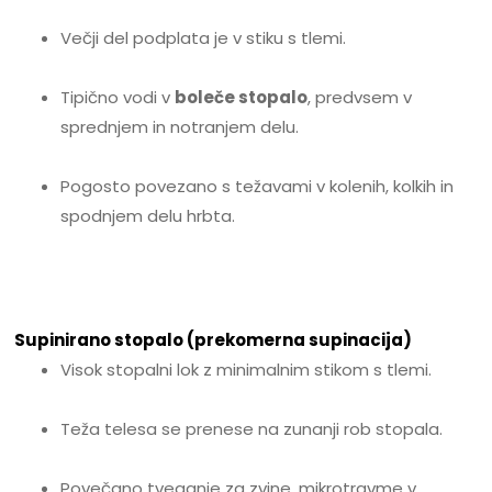
Večji del podplata je v stiku s tlemi.
Tipično vodi v
boleče stopalo
, predvsem v
sprednjem in notranjem delu.
Pogosto povezano s težavami v kolenih, kolkih in
spodnjem delu hrbta.
Supinirano stopalo (prekomerna supinacija)
Visok stopalni lok z minimalnim stikom s tlemi.
Teža telesa se prenese na zunanji rob stopala.
Povečano tveganje za zvine, mikrotravme v