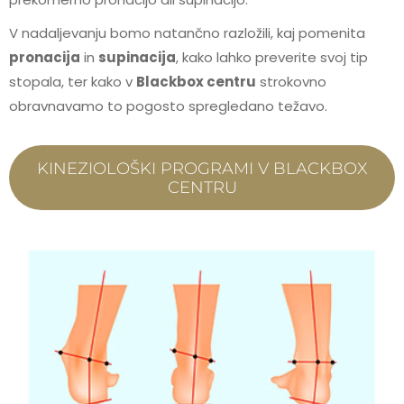
V nadaljevanju bomo natančno razložili, kaj pomenita
pronacija
in
supinacija
, kako lahko preverite svoj tip
stopala, ter kako v
Blackbox centru
strokovno
obravnavamo to pogosto spregledano težavo.
KINEZIOLOŠKI PROGRAMI V BLACKBOX
CENTRU