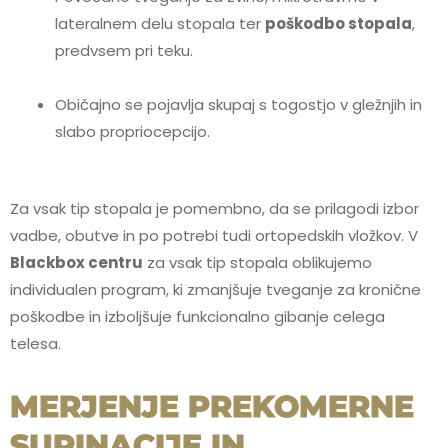
lateralnem delu stopala ter
poškodbo stopala
,
predvsem pri teku.
Običajno se pojavlja skupaj s togostjo v gležnjih in
slabo propriocepcijo.
Za vsak tip stopala je pomembno, da se prilagodi izbor
vadbe, obutve in po potrebi tudi ortopedskih vložkov. V
Blackbox centru
za vsak tip stopala oblikujemo
individualen program, ki zmanjšuje tveganje za kronične
poškodbe in izboljšuje funkcionalno gibanje celega
telesa.
MERJENJE PREKOMERNE
SUPINACIJE IN