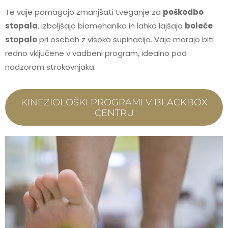
Te vaje pomagajo zmanjšati tveganje za
poškodbo
stopala
, izboljšajo biomehaniko in lahko lajšajo
boleče
stopalo
pri osebah z visoko supinacijo. Vaje morajo biti
redno vključene v vadbeni program, idealno pod
nadzorom strokovnjaka.
KINEZIOLOŠKI PROGRAMI V BLACKBOX
CENTRU