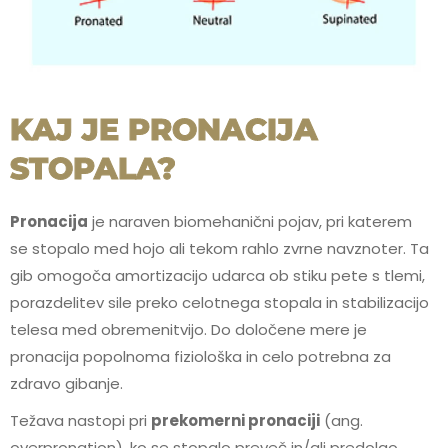
KAJ JE PRONACIJA
STOPALA?
Pronacija
je naraven biomehanični pojav, pri katerem
se stopalo med hojo ali tekom rahlo zvrne navznoter. Ta
gib omogoča amortizacijo udarca ob stiku pete s tlemi,
porazdelitev sile preko celotnega stopala in stabilizacijo
telesa med obremenitvijo. Do določene mere je
pronacija popolnoma fiziološka in celo potrebna za
zdravo gibanje.
Težava nastopi pri
prekomerni pronaciji
(ang.
overpronation), ko se stopalo preveč in/ali predolgo