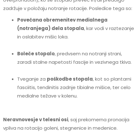
zadržuje v položaju notranje rotacije. Posledice tega so:
Povečana obremenitev medialnega
(notranjega) dela stopala
, kar vodi v raztezanje
in oslabitev mišic loka.
Boleče stopalo
, predvsem na notranji strani,
zaradi stalne napetosti fascije in vezivnega tkiva.
Tveganje za
poškodbe stopala
, kot so plantarni
fasciitis, tendinitis zadnje tibialne mišice, ter celo
medialne težave v kolenu.
Neravnovesje v telesni osi
, saj prekomerna pronacija
vpliva na rotacijo goleni, stegnenice in medenice.