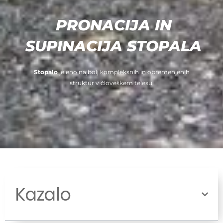
PRONACIJA IN
SUPINACIJA STOPALA
Stopalo
je eno najbolj kompleksnih in obremenjenih
struktur v človeškem telesu.
Kazalo